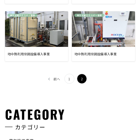
再生可能エネルギー事業
再生可能エネルギー事業
地中熱利用空調設備導入事業
地中熱利用空調設備導入事業
投
前へ
1
2
稿
ナ
CATEGORY
ビ
ゲ
カテゴリー
ー