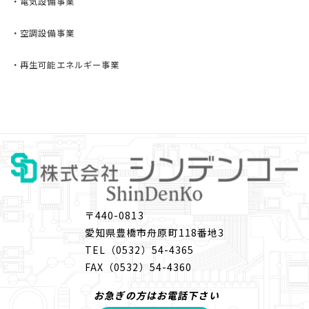
シ
・
電気設備事業
ョ
・
空調設備事業
ン
・
再生可能エネルギー事業
〒440-0813
愛知
県豊橋市舟原町118番地3
TEL
（0532）54-4365
FAX
（0532）54-4360
お急ぎの方はお電話下さい