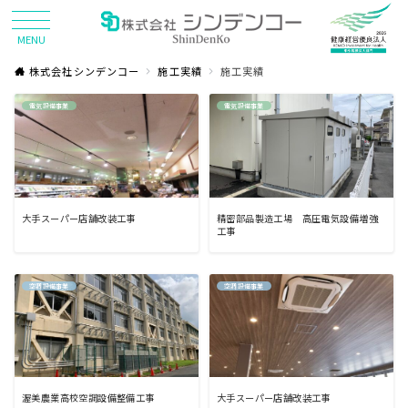
MENU
株式会社シンデンコー
施工実績
施工実績
電気設備事業
電気設備事業
大手スーパー店舗改装工事
精密部品製造工場 高圧電気設備増強
工事
空調設備事業
空調設備事業
渥美農業高校空調設備整備工事
大手スーパー店舗改装工事